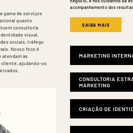
negócio, e nós cuidamos da es
acompanhamento dos resultad
a gama de serviços
acional quanto
SAIBA MAIS
cluem consultoria
dentidade visual,
des sociais, tráfego
mais. Nosso foco é
MARKETING INTERN
e atendam às
 cliente, ajudando-os
mercados.
Expanda seus negócios para o
CONSULTORIA ESTR
serviços completos de Marketi
MARKETING
empresa a navegar pelos desa
ambiente competitivo e multic
Dedicado a transformar seus o
CRIAÇÃO DE IDENTI
Analisamos o cenário atual do
SAIBA MAIS
oportunidades e desenvolvemo
Oferecemos um serviço comple