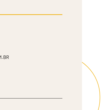
 de Vídeo Marketing. Criamos vídeos
 capturam a essência do seu negócio,
e maneira envolvente e eficaz.
M.BR