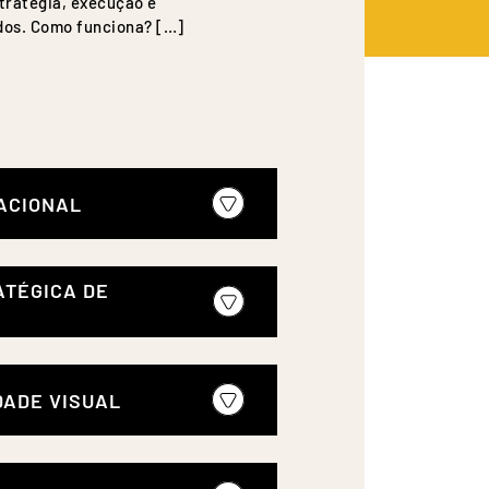
tratégia, execução e
os. Como funciona? […]
ACIONAL
 mercado global. Oferecemos
ATÉGICA DE
ng Internacional, ajudando sua
fios e oportunidades de um
ultural.
bjetivos em resultados concretos.
DADE VISUAL
 cliente, identificamos
s estratégias personalizadas.
to de Criação de Identidade Visual,